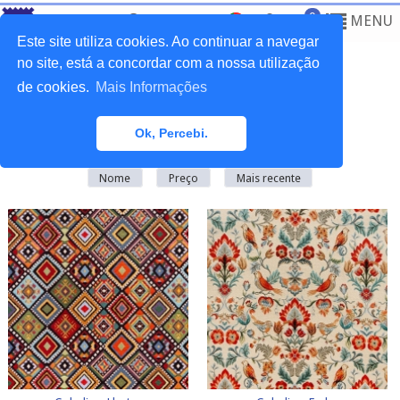
0
MENU
Este site utiliza cookies. Ao continuar a navegar
no site, está a concordar com a nossa utilização
de cookies.
Mais Informações
Home
>
Tecidos
>
Tapeçarias
Ok, Percebi.
Existem
41
produto(s) nesta categoria
Nome
Preço
Mais recente