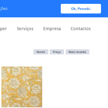
0
ções
Ok, Percebi.
aper
Serviços
Empresa
Contactos
Nome
Preço
Mais recente