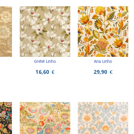
Gretel Linho
Ana Linho
16,60
€
29,90
€