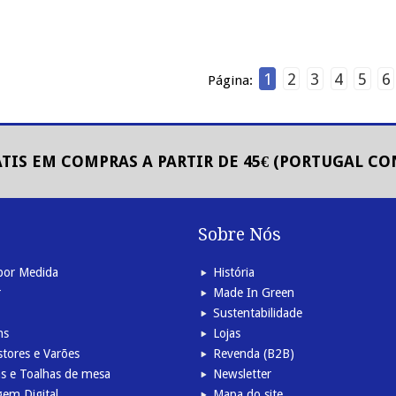
1
2
3
4
5
6
Página:
TIS EM COMPRAS A PARTIR DE 45€ (PORTUGAL C
s
Sobre Nós
por Medida
História
r
Made In Green
Sustentabilidade
ns
Lojas
stores e Varões
Revenda (B2B)
s e Toalhas de mesa
Newsletter
em Digital
Mapa do site