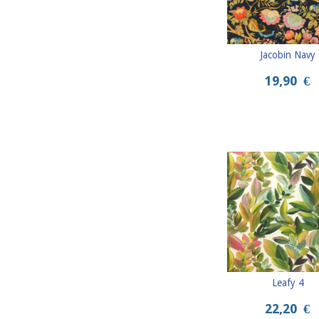
Jacobin Navy
19,90
€
Leafy 4
22,20
€