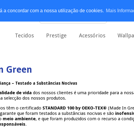
está a concordar com a nossa utilização de cookies.
Mais Informa
Tecidos
Prestige
Acessórios
Wallp
n Green
iança – Testado a Substâncias Nocivas
alidade de vida
dos nossos clientes é uma prioridade para a nos
a selecção dos nossos produtos.
dos têm o certificado
STANDARD 100 by OEKO-TEX®
(Made In Gre
 garante que foram testados a substâncias nocivas e são
inofensi
 o
meio ambiente
, e que foram produzidos com o recurso a condi
esponsáveis
.