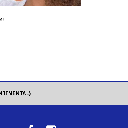
a!
ONTINENTAL)