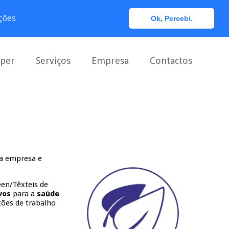
0
ções
Ok, Percebi.
aper
Serviços
Empresa
Contactos
sa empresa e
en/Têxteis de
vos
para a
saúde
ções de trabalho