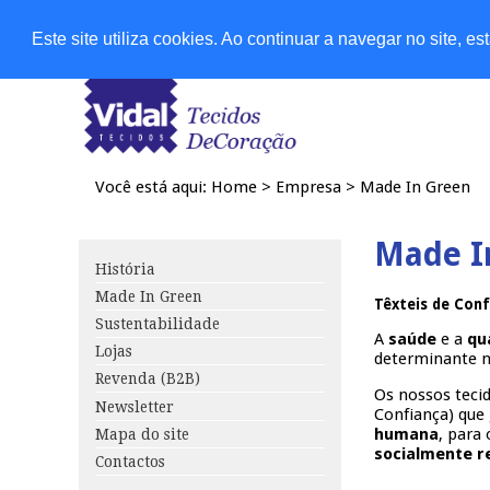
Lojas
Este site utiliza cookies. Ao continuar a navegar no site, 
Você está aqui:
Home
>
Empresa
>
Made In Green
Made I
História
Made In Green
Têxteis de Conf
Sustentabilidade
A
saúde
e a
qu
Lojas
determinante n
Revenda (B2B)
Os nossos teci
Newsletter
Confiança) que
humana
, para
Mapa do site
socialmente r
Contactos