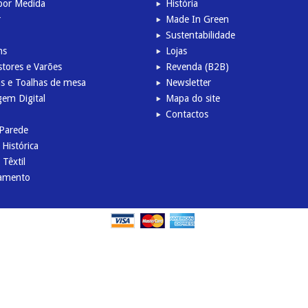
por Medida
História
r
Made In Green
Sustentabilidade
ns
Lojas
stores e Varões
Revenda (B2B)
s e Toalhas de mesa
Newsletter
em Digital
Mapa do site
Contactos
 Parede
 Histórica
Têxtil
amento