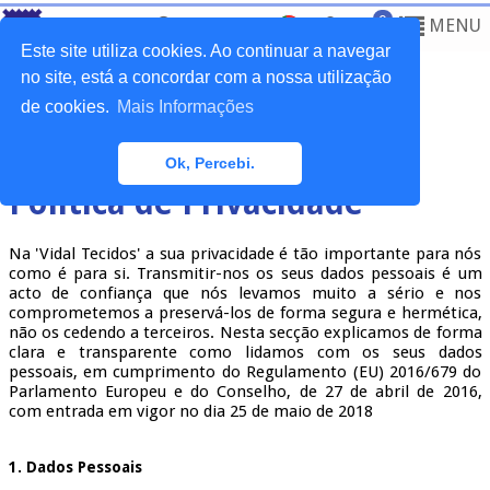
0
MENU
Este site utiliza cookies. Ao continuar a navegar
no site, está a concordar com a nossa utilização
de cookies.
Mais Informações
Home
>
Outros
>
Política de Privacidade
Ok, Percebi.
Política de Privacidade
Na 'Vidal Tecidos' a sua privacidade é tão importante para nós
como é para si. Transmitir-nos os seus dados pessoais é um
acto de confiança que nós levamos muito a sério e nos
comprometemos a preservá-los de forma segura e hermética,
não os cedendo a terceiros. Nesta secção explicamos de forma
clara e transparente como lidamos com os seus dados
pessoais, em cumprimento do Regulamento (EU) 2016/679 do
Parlamento Europeu e do Conselho, de 27 de abril de 2016,
com entrada em vigor no dia 25 de maio de 2018
1. Dados Pessoais