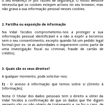
o seu endereço IP por razões de segurança. O nosso website
necessita que os cookies estejam activos no seu browser, mas
não grava a sua informação pessoal nesses cookies.
2. Partilha ou exposição de informação
Na Vidal Tecidos comprometemo-nos a proteger a sua
informação pessoal identificável e a não a expôr a terceiros
sem o seu consentimento, excepto quando há um pedido legal
formal (por ex. se as autoridades o requererem como parte de
uma investigação fiscal ou criminal, fraude de cartão de
crédito).
3. Quais são os seus direitos?
A qualquer momento, pode solicitar-nos:
I)
- O acesso à informação que temos sobre si (Direito à
Informação);
Nota: O titular dos dados pessoais tem o direito a obter da
Vidal Tecidos a confirmação de que os dados que lhe digam
respeito são ou não objeto de tratamento e, se for o caso, de