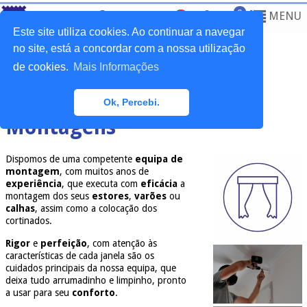
0
MENU
Este site utiliza cookies. Ao continuar a navegar
no site, está a concordar com a nossa utilização
de cookies.
Mais Informações
Home
>
Serviços
>
Montagens
Ok, Percebi.
Montagens
Dispomos de uma competente
equipa de
montagem
, com muitos anos de
experiência
, que executa com
eficácia
a
montagem dos seus
estores
,
varões
ou
calhas
, assim como a colocação dos
cortinados.
Rigor
e
perfeição
, com atenção às
características de cada janela são os
cuidados principais da nossa equipa, que
deixa tudo arrumadinho e limpinho, pronto
a usar para seu
conforto
.