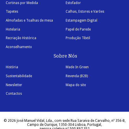
Cortinas por Medida
Estofador
Tapetes
Calhas, Estores e Varões
Almofadas e Toalhas de mesa
Estampagem Digital
Hotelaria
Papel de Parede
Recriação Histórica
Produção Têxtil
Aconselhamento
Sobre Nós
História
Made In Green
Sustentabilidade
Revenda (B2B)
Newsletter
Mapa do site
Contactos
© 2026 José Manuel Vidal, Lda., com sede Rua Saraiva de Carvalho, nº 356-B,
Campo de Ourique, 1350-304 Lisboa, Portugal,
pessoa coletiva n° 500 897 352