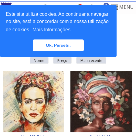
0
MENU
Este site utiliza cookies. Ao continuar a navegar
no site, está a concordar com a nossa utilização
de cookies.
Mais Informações
Home
>
Tecidos
>
Quadros
Ok, Percebi.
Existem
20
produto(s) nesta categoria
Nome
Preço
Mais recente