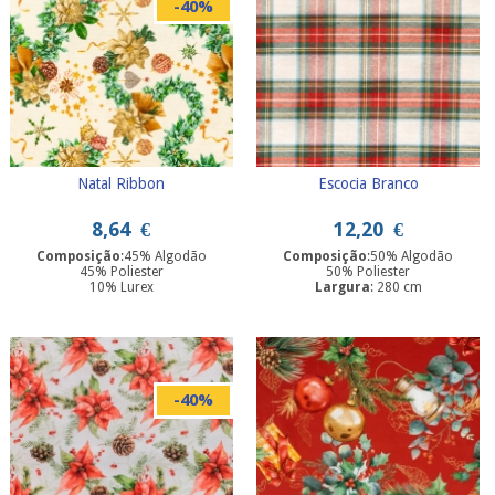
-40%
Natal Ribbon
Escocia Branco
8,64
€
12,20
€
Composição
:45% Algodão
Composição
:50% Algodão
45% Poliester
50% Poliester
10% Lurex
Largura
: 280 cm
Largura
: 280 cm
-40%