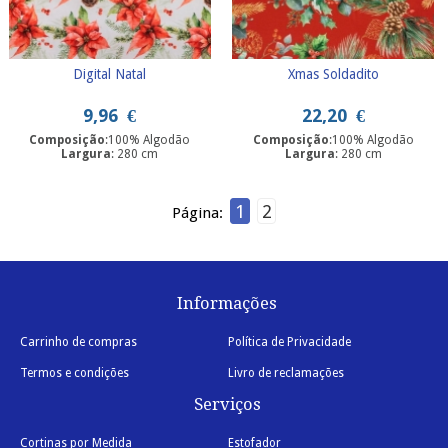
Digital Natal
Xmas Soldadito
9,96
€
22,20
€
Composição
:100% Algodão
Composição
:100% Algodão
Largura
: 280 cm
Largura
: 280 cm
1
2
Página:
Informações
Carrinho de compras
Política de Privacidade
Termos e condições
Livro de reclamações
Serviços
Cortinas por Medida
Estofador