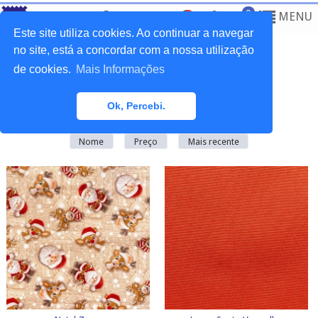
0
MENU
Este site utiliza cookies. Ao continuar a navegar
no site, está a concordar com a nossa utilização
de cookies.
Mais Informações
Home
>
Tecidos
>
Natal
Ok, Percebi.
Existem
30
produto(s) nesta categoria
Nome
Preço
Mais recente