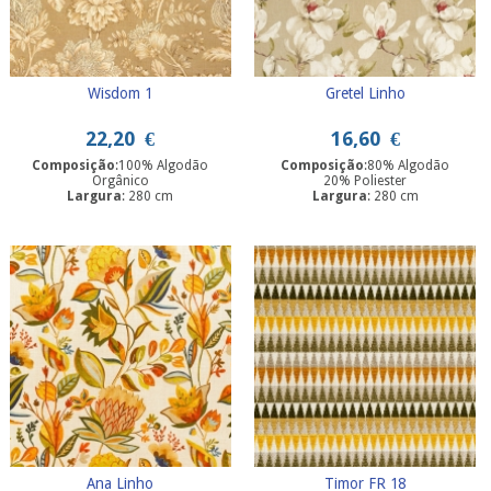
Wisdom 1
Gretel Linho
22,20
€
16,60
€
Composição
:100% Algodão
Composição
:80% Algodão
Orgânico
20% Poliester
Largura
: 280 cm
Largura
: 280 cm
Ana Linho
Timor FR 18