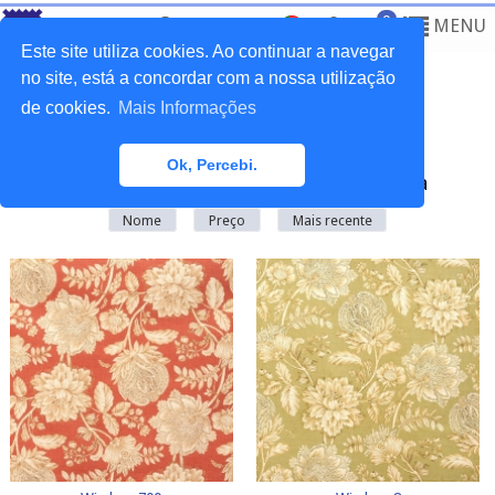
0
MENU
Este site utiliza cookies. Ao continuar a navegar
no site, está a concordar com a nossa utilização
de cookies.
Mais Informações
Home
>
Tecidos
>
Novidades
Ok, Percebi.
Existem
108
produto(s) nesta categoria
Nome
Preço
Mais recente