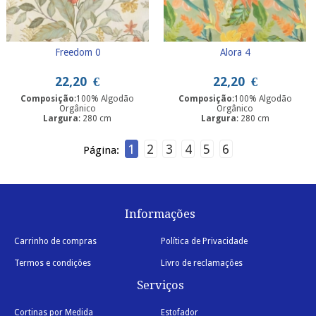
Freedom 0
Alora 4
22,20
€
22,20
€
Composição
:100% Algodão
Composição
:100% Algodão
Orgânico
Orgânico
Largura
: 280 cm
Largura
: 280 cm
1
2
3
4
5
6
Página:
Informações
Carrinho de compras
Política de Privacidade
Termos e condições
Livro de reclamações
Serviços
Cortinas por Medida
Estofador