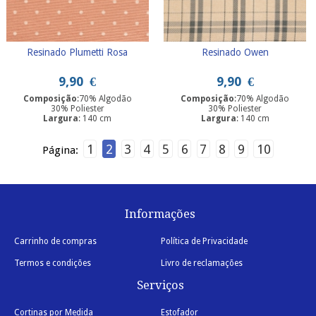
Resinado Plumetti Rosa
Resinado Owen
9,90
€
9,90
€
Composição
:70% Algodão
Composição
:70% Algodão
30% Poliester
30% Poliester
Largura
: 140 cm
Largura
: 140 cm
1
2
3
4
5
6
7
8
9
10
Página:
Informações
Carrinho de compras
Política de Privacidade
Termos e condições
Livro de reclamações
Serviços
Cortinas por Medida
Estofador