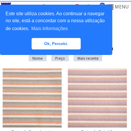
0
MENU
Este site utiliza cookies. Ao continuar a navegar
no site, está a concordar com a nossa utilização
de cookies.
Mais Informações
Home
>
Tecidos
>
Resinados
Ok, Percebi.
Existem
194
produto(s) nesta categoria
Nome
Preço
Mais recente