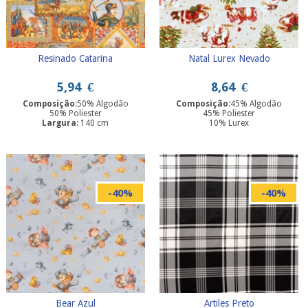
Resinado Catarina
Natal Lurex Nevado
5,94
€
8,64
€
Composição
:50% Algodão
Composição
:45% Algodão
50% Poliester
45% Poliester
Largura
: 140 cm
10% Lurex
Largura
: 280 cm
-40%
-40%
Bear Azul
Artiles Preto