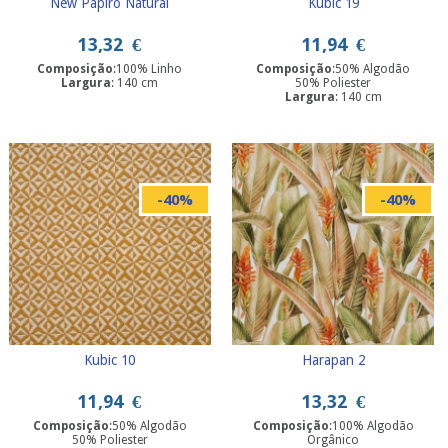
New Papiro Natural
Kubic 19
13,32
€
11,94
€
Composição
:100% Linho
Composição
:50% Algodão
Largura
: 140 cm
50% Poliester
Largura
: 140 cm
-40%
-40%
Kubic 10
Harapan 2
11,94
€
13,32
€
Composição
:50% Algodão
Composição
:100% Algodão
50% Poliester
Orgânico