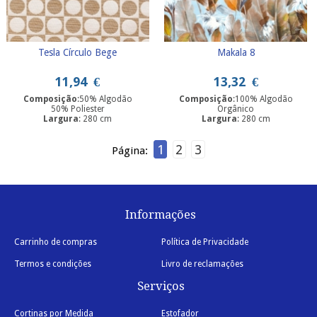
Tesla Círculo Bege
Makala 8
11,94
€
13,32
€
Composição
:50% Algodão
Composição
:100% Algodão
50% Poliester
Orgânico
Largura
: 280 cm
Largura
: 280 cm
1
2
3
Página:
Informações
Carrinho de compras
Política de Privacidade
Termos e condições
Livro de reclamações
Serviços
Cortinas por Medida
Estofador