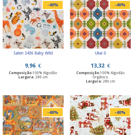
-40%
-40%
Saten 3436 Baby Wild
Ukai 0
9,96
€
13,32
€
Composição
:100% Algodão
Composição
:100% Algodão
Largura
: 280 cm
Orgânico
Largura
: 280 cm
-40%
-40%