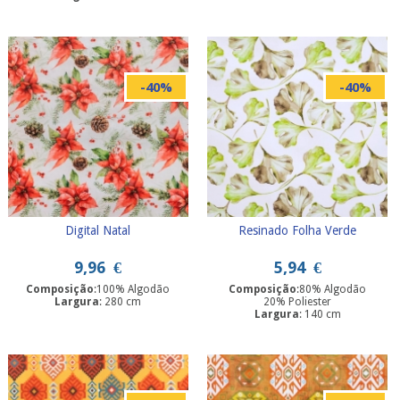
Largura
: 280 cm
-40%
-40%
Digital Natal
Resinado Folha Verde
9,96
€
5,94
€
Composição
:100% Algodão
Composição
:80% Algodão
Largura
: 280 cm
20% Poliester
Largura
: 140 cm