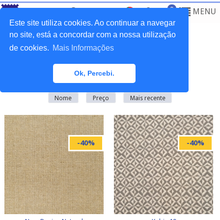
0
MENU
Este site utiliza cookies. Ao continuar a navegar
no site, está a concordar com a nossa utilização
de cookies.
Mais Informações
Home
>
Promoções
Ok, Percebi.
Existem
57
produto(s) nesta categoria
Nome
Preço
Mais recente
-40%
-40%