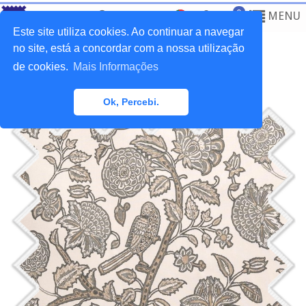
0
MENU
Este site utiliza cookies. Ao continuar a navegar
no site, está a concordar com a nossa utilização
de cookies.
Mais Informações
Home
>
Tecidos
>
Clássicos
Ok, Percebi.