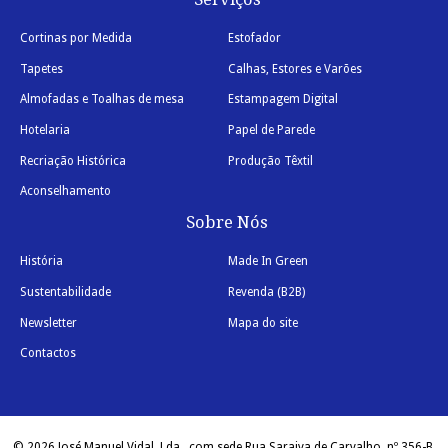
Cortinas por Medida
Estofador
Tapetes
Calhas, Estores e Varões
Almofadas e Toalhas de mesa
Estampagem Digital
Hotelaria
Papel de Parede
Recriação Histórica
Produção Têxtil
Aconselhamento
Sobre Nós
História
Made In Green
Sustentabilidade
Revenda (B2B)
Newsletter
Mapa do site
Contactos
© 2026 José Manuel Vidal, Lda., com sede Rua Saraiva de Carvalho, nº 356-B,