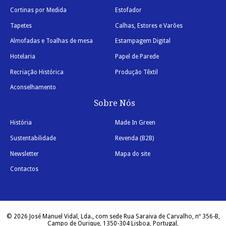
Cortinas por Medida
Estofador
Tapetes
Calhas, Estores e Varões
Almofadas e Toalhas de mesa
Estampagem Digital
Hotelaria
Papel de Parede
Recriação Histórica
Produção Têxtil
Aconselhamento
Sobre Nós
História
Made In Green
Sustentabilidade
Revenda (B2B)
Newsletter
Mapa do site
Contactos
© 2026 José Manuel Vidal, Lda., com sede Rua Saraiva de Carvalho, nº 356-B,
Campo de Ourique, 1350-304 Lisboa, Portugal,