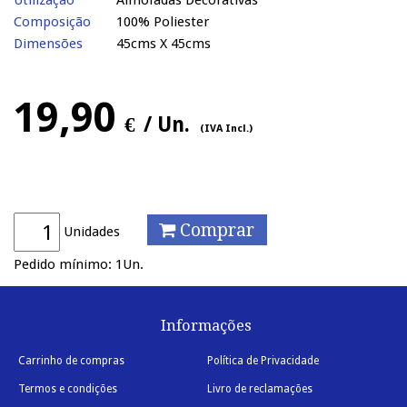
Utilização
Almofadas Decorativas
Composição
100% Poliester
Dimensões
45cms X 45cms
19,90
€
/ Un.
(IVA Incl.)
Comprar
Unidades
Pedido mínimo: 1Un.
Informações
Carrinho de compras
Política de Privacidade
Termos e condições
Livro de reclamações