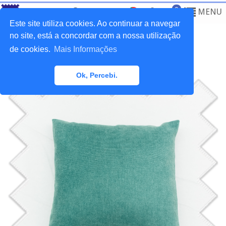
0
MENU
Este site utiliza cookies. Ao continuar a navegar
no site, está a concordar com a nossa utilização
de cookies.
Mais Informações
Home
>
Tecidos
>
Almofadas
Ok, Percebi.